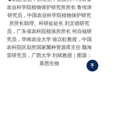
农业科学院植物保护研究所所长 鲁传涛
研究员，中国农业科学院植物保护研究
所所长助理、科研处处长 刘文德研究
员，广东省农科院植保所所长 何自福研
究员，华南农业大学 徐汉虹教授，中国
农科院区划所国家菌种资源库主任 魏海
雷研究员，广西大学 刘斌教授｜图源：
慕恩生物
녠
启动会结束后，全体与会专家领导驱车前往慕
恩生物研发实验室进行参观考察。
已保藏超
21万株的全球最大商业化微生物菌种库、高
标准高规格的人工气候室、领先的微生物固态
及液态发酵生产技术
，直观展示出慕恩生物强
大的研发实力，也增强了诸位专家领导对于项