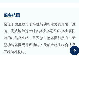
服务范围
聚焦于微生物分子特性与功能潜力的开发，准
确、高效地筛选针对各类疾病适应症/病虫害防
治的功能微生物、重要微生物基因和蛋白；新
型功能基因元件库构建；天然产物生物合成及
녠
工程菌株构建。
服务内容
生物合成服务
培养组学及菌种服务
多组学检测分析