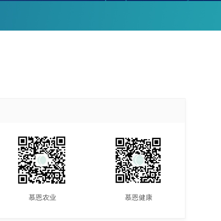
慕恩农业
慕恩健康