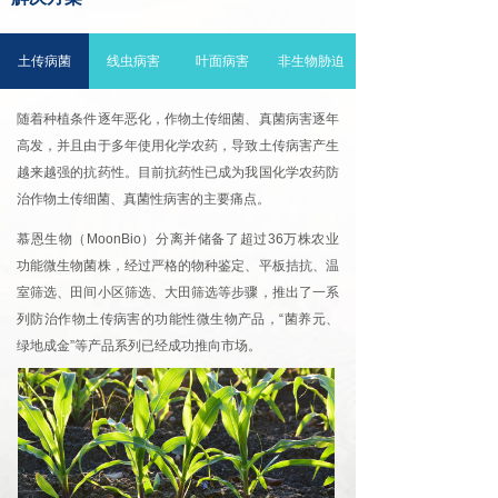
土传病菌
线虫病害
叶面病害
非生物胁迫
随着种植条件逐年恶化，作物土传细菌、真菌病害逐年
高发，并且由于多年使用化学农药，导致土传病害产生
越来越强的抗药性。目前抗药性已成为我国化学农药防
治作物土传细菌、真菌性病害的主要痛点。
慕恩生物（MoonBio）分离并储备了超过36万株农业
功能微生物菌株，经过严格的物种鉴定、平板拮抗、温
室筛选、田间小区筛选、大田筛选等步骤，推出了一系
列防治作物土传病害的功能性微生物产品，“菌养元、
绿地成金”等产品系列已经成功推向市场。
慕恩“菌养元、绿地成金”等产品应用于土传病害防治的
原理是 “以菌治菌”，即利用有益微生物控制有害微生
物，不会使病原菌产生耐药性，且筛选的高活性菌株在
根部持效发挥作用，是解决植物土传病害的高效、可持
续解决方案。